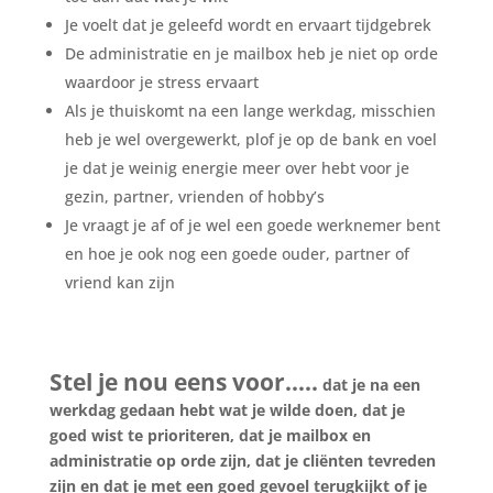
Je voelt dat je geleefd wordt en ervaart tijdgebrek
De administratie en je mailbox heb je niet op orde
waardoor je stress ervaart
Als je thuiskomt na een lange werkdag, misschien
heb je wel overgewerkt, plof je op de bank en voel
je dat je weinig energie meer over hebt voor je
gezin, partner, vrienden of hobby’s
Je vraagt je af of je wel een goede werknemer bent
en hoe je ook nog een goede ouder, partner of
vriend kan zijn
Je verlangt naar rust in je agenda en in je
hoofd en wilt een goede werk-privé balans
.
Stel je nou eens voor…..
dat je na een
werkdag gedaan hebt wat je wilde doen, dat je
goed wist te prioriteren, dat je mailbox en
administratie op orde zijn, dat je cliënten tevreden
zijn en dat je met een goed gevoel terugkijkt of je