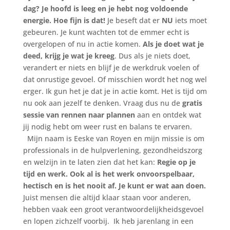
dag? Je hoofd is leeg en je hebt nog voldoende
energie. Hoe fijn is dat!
Je beseft dat er
NU
iets moet
gebeuren. Je kunt wachten tot de emmer echt is
overgelopen of nu in actie komen.
Als je doet wat je
deed, krijg je wat je kreeg
. Dus als je niets doet,
verandert er niets en blijf je de werkdruk voelen of
dat onrustige gevoel. Of misschien wordt het nog wel
erger. Ik gun het je dat je in actie komt. Het is tijd om
nu ook aan jezelf te denken. Vraag dus nu de
gratis
sessie van rennen naar plannen
aan en ontdek wat
jij nodig hebt om weer rust en balans te ervaren.
Mijn naam is Eeske van Royen en mijn missie is om
professionals in de hulpverlening, gezondheidszorg
en welzijn in te laten zien dat het kan:
Regie op je
tijd en werk. Ook al is het werk onvoorspelbaar,
hectisch en is het nooit af. Je kunt er wat aan doen.
Juist mensen die altijd klaar staan voor anderen,
hebben vaak een groot verantwoordelijkheidsgevoel
en lopen zichzelf voorbij. Ik heb jarenlang in een