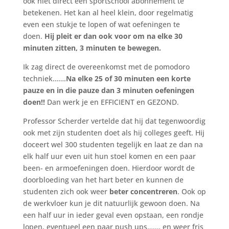
ook niet direct een sportschool abonnement te
betekenen. Het kan al heel klein, door regelmatig
even een stukje te lopen of wat oefeningen te
doen.
Hij pleit er dan ook voor om na elke 30
minuten zitten, 3 minuten te bewegen.
Ik zag direct de overeenkomst met de pomodoro
techniek…….
Na elke 25 of 30 minuten een korte
pauze en in die pauze dan 3 minuten oefeningen
doen!!
Dan werk je en EFFICIENT en GEZOND.
Professor Scherder vertelde dat hij dat tegenwoordig
ook met zijn studenten doet als hij colleges geeft. Hij
doceert wel 300 studenten tegelijk en laat ze dan na
elk half uur even uit hun stoel komen en een paar
been- en armoefeningen doen. Hierdoor wordt de
doorbloeding van het hart beter en kunnen de
studenten zich ook weer
beter concentreren
. Ook op
de werkvloer kun je dit natuurlijk gewoon doen. Na
een half uur in ieder geval even opstaan, een rondje
lopen, eventueel een paar push ups….… en weer fris